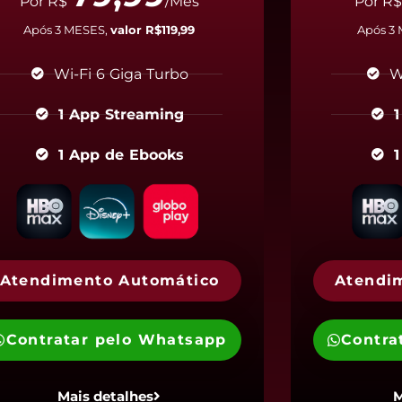
Por R$
/Mês
Por R
Após 3 MESES,
valor R$119,99
Após 3
Wi-Fi 6 Giga Turbo
W
1 App Streaming
1
1 App de Ebooks
1
Atendimento Automático
Atendi
Contratar pelo Whatsapp
Contra
Mais detalhes
M