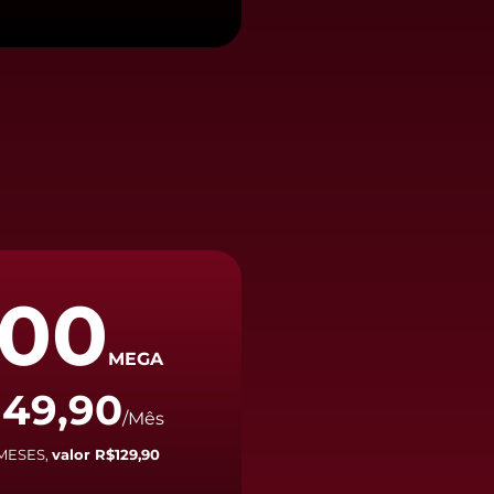
00
MEGA
49,90
$
/Mês
 MESES,
valor R$129,90