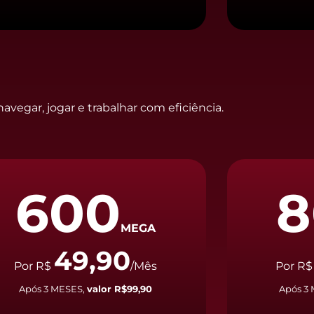
avegar, jogar e trabalhar com eficiência.
600
8
MEGA
49,90
Por R$
/Mês
Por R
Após 3 MESES,
valor R$99,90
Após 3