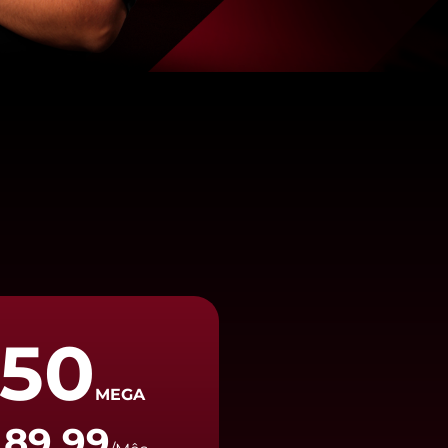
50
MEGA
89,99