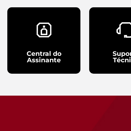
Central do
Supo
Assinante
Técn