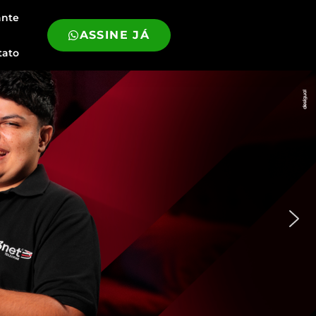
ante
ASSINE JÁ
tato